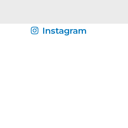
Instagram