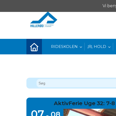
Vi ben
RIDESKOLEN
HOLD
AktivFerie Uge 32: 7-8
07
08
-