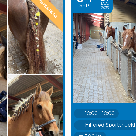
Venteliste
DEC.
SEP.
2033
10:00 - 10:00
Hillerød Sportsridek