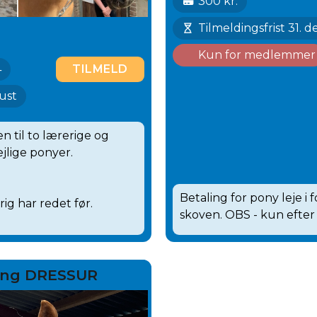
300 kr.
Tilmeldingsfrist 31.
Kun for medlemmer
4
TILMELD
gust
 til to lærerige og
lige ponyer.
Betaling for pony leje i
ig har redet før.
skoven. OBS - kun efter
ning DRESSUR