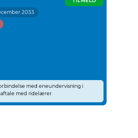
TILMELD
 december 2033
 forbindelse med eneundervisning i
 aftale med ridelærer.