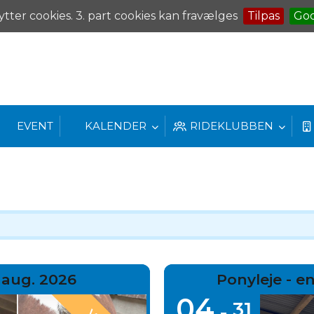
ytter cookies. 3. part cookies kan fravælges
Tilpas
Go
EVENT
KALENDER
RIDEKLUBBEN
 aug. 2026
Ponyleje - 
04
31
-