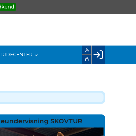
dkend
RIDECENTER
Facebook login
Husk mig
Glemt password
Opret profil
LOG IND
eneundervisning SKOVTUR