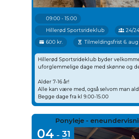
09:00 - 15:00
Hillerød Sportsrideklub
24/2
600 kr.
Tilmeldingsfrist 6. au
Hillerød Sportsrideklub byder velkommen
uforglemmelige dage med skønne og dej
Alder 7-16 år!
Alle kan være med, også selvom man aldr
Begge dage fra kl 9.00-15.00
Ponyleje - eneundervis
04
31
-