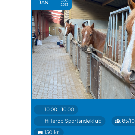
DEC.
JAN.
2033
10:00 - 10:00
Hillerød Sportsrideklub
85/1
150 kr.