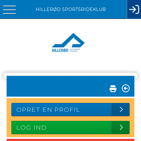
HILLERØD SPORTSRIDEKLUB
OPRET EN PROFIL
LOG IND