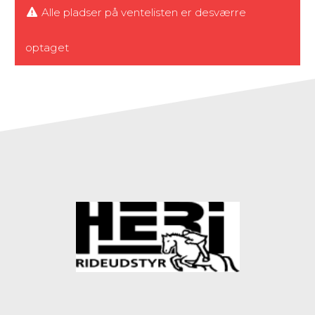
Alle pladser på ventelisten er desværre
optaget