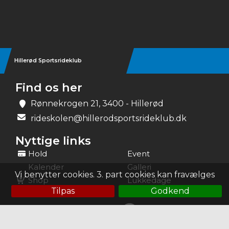
Hillerød Sportsrideklub
Find os her
Rønnekrogen 21, 3400 - Hillerød
rideskolen@hillerodsportsrideklub.dk
Nyttige links
Hold
Event
Kalender
Galleri
Vi benytter cookies. 3. part cookies kan fravælges
Shop
Lukkedage
Tilpas
Godkend