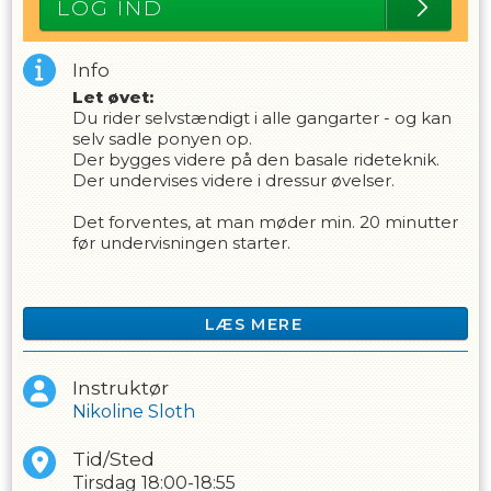
LOG IND
Info
Let øvet:
Du rider selvstændigt i alle gangarter - og kan
selv sadle ponyen op.
Der bygges videre på den basale rideteknik.
Der undervises videre i dressur øvelser.
Det forventes, at man møder min. 20 minutter
før undervisningen starter.
Når du er tilmeldt vil der automatisk blive
trukket hver d. 1. i måneden fra dit
LÆS MERE
betalingskort.
Der er løbende måned + 30 dages opsigelse
på holdet. Hvis du ønsker at blive udmeldt, skal
Instruktør
det ske skriftligt til
rideskolen@hillerodsportsrideklub.dk
Nikoline Sloth
Der opkræves ikke
i juli måned, hvor der ikke er
undervisning på grund af sommerferie.
Tid/Sted
Tirsdag
18:00-18:55