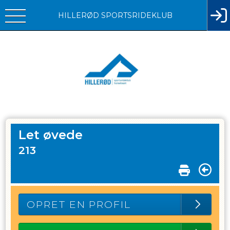
HILLERØD SPORTSRIDEKLUB
Let øvede
213
OPRET EN PROFIL