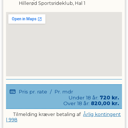
Hillerød Sportsrideklub, Hal 1
Pris pr. rate
/
Pr. mdr
Under
18
år:
720
kr.
Over
18
år:
820,00
kr.
Tilmelding kræver betaling af
Årlig kontingent
| 998